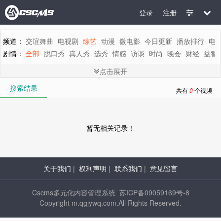
登录
注册
频道：
交谊舞曲
电视剧
综艺
动漫
微电影
今日更新
播放排行
电
剧情：
全部
脱口秀
真人秀
选秀
情感
访谈
时尚
晚会
财经
益智
地区：
全部
内地
香港
台湾
韩国
泰国
日本
美国
英国
新加坡
点击展开
年代：
全部
2015
2014
2013
2012
2011
2010
2009
2008
200
搜索结果
字母：
全部
A
B
C
D
E
F
G
H
I
J
K
L
M
共有
0
个视频
暂无相关记录！
关于我们
|
权利声明
|
联系我们
|
意见留言
Cscms多元化内容管理系统 苏ICP备09059169号-8
Copyright m.qgjywq.com.All Rights Reserved.