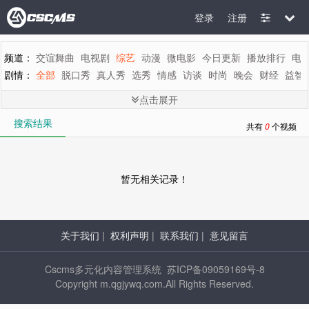
登录
注册
频道：
交谊舞曲
电视剧
综艺
动漫
微电影
今日更新
播放排行
电
剧情：
全部
脱口秀
真人秀
选秀
情感
访谈
时尚
晚会
财经
益智
地区：
全部
内地
香港
台湾
韩国
泰国
日本
美国
英国
新加坡
点击展开
年代：
全部
2015
2014
2013
2012
2011
2010
2009
2008
200
搜索结果
字母：
全部
A
B
C
D
E
F
G
H
I
J
K
L
M
共有
0
个视频
暂无相关记录！
关于我们
|
权利声明
|
联系我们
|
意见留言
Cscms多元化内容管理系统 苏ICP备09059169号-8
Copyright m.qgjywq.com.All Rights Reserved.