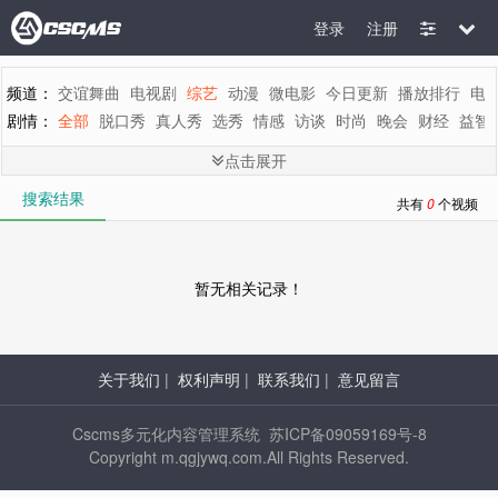
登录
注册
频道：
交谊舞曲
电视剧
综艺
动漫
微电影
今日更新
播放排行
电
剧情：
全部
脱口秀
真人秀
选秀
情感
访谈
时尚
晚会
财经
益智
地区：
全部
内地
香港
台湾
韩国
泰国
日本
美国
英国
新加坡
点击展开
年代：
全部
2015
2014
2013
2012
2011
2010
2009
2008
200
搜索结果
字母：
全部
A
B
C
D
E
F
G
H
I
J
K
L
M
共有
0
个视频
暂无相关记录！
关于我们
|
权利声明
|
联系我们
|
意见留言
Cscms多元化内容管理系统 苏ICP备09059169号-8
Copyright m.qgjywq.com.All Rights Reserved.