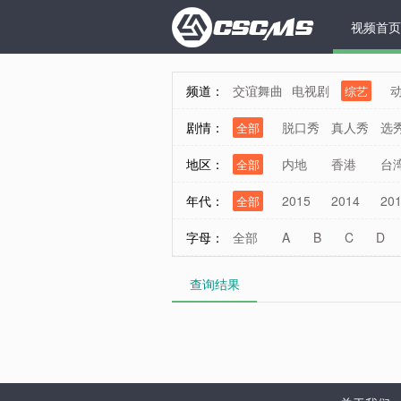
视频首页
频道：
交谊舞曲
电视剧
综艺
剧情：
脱口秀
真人秀
选
全部
地区：
内地
香港
台
全部
年代：
2015
2014
20
全部
字母：
全部
A
B
C
D
查询结果