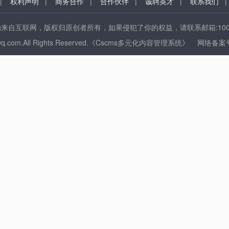
|
权利声明
|
商务合作
|
合作伙伴
|
诚聘英才
|
联系我们
自互联网，版权归原创者所有，如果侵犯了你的权益，请联系邮箱:100089
w.qgjywq.com.All Rights Reserved.《Cscms多元化内容管理系统》 网