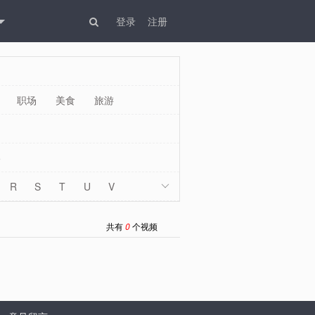
登录
注册
职场
美食
旅游
5
R
S
T
U
V

W
X
Y
Z
其他
共有
0
个视频