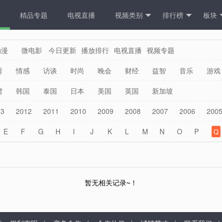
精品专题
电视直播
视频类别
排行榜
板块
动漫
微电影
今日更新
播放排行
电视直播
视频专题
秀
情感
访谈
时尚
晚会
财经
益智
音乐
游戏
湾
韩国
泰国
日本
美国
英国
新加坡
13
2012
2011
2010
2009
2008
2007
2006
200
E
F
G
H
I
J
K
L
M
N
O
P
Q
暂无相关记录~！