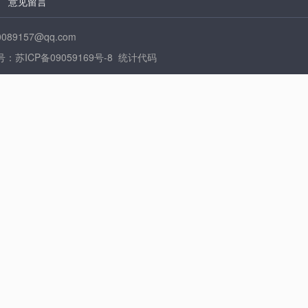
|
意见留言
157@qq.com
络备案号：苏ICP备09059169号-8 统计代码