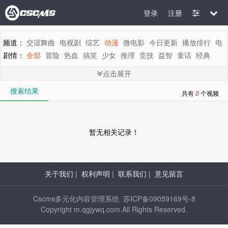
登录
注册
频道：
交谊舞曲
电视剧
综艺
动漫
微电影
今日更新
播放排行
电
剧情：
全部
冒险
热血
搞笑
少女
推理
竞技
益智
童话
经典
地区：
全部
内地
香港
台湾
韩国
泰国
日本
美国
英国
新加坡
点击展开
年代：
全部
2015
2014
2013
2012
2011
2010
2009
2008
200
搜索结果
字母：
全部
A
B
C
D
E
F
G
H
I
J
K
L
M
共有
0
个视频
暂无相关记录！
关于我们
|
权利声明
|
联系我们
|
意见留言
Cscms多元化内容管理系统 苏ICP备09059169号-8
Copyright m.qgjywq.com.All Rights Reserved.