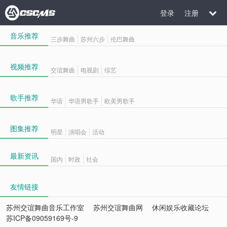
登录
注册
音乐推荐
三步舞曲
苏州六步
伦巴舞曲
视频推荐
交谊舞曲
电视剧
综艺
歌手推荐
华语
华语男歌手
欧美男歌手
图集推荐
明星
演唱会
活动
最新资讯
国内
时政
社会
友情链接
苏州交谊舞曲音乐工作室
苏州交谊舞曲网
休闲娱乐收藏论坛
苏ICP备09059169号-9