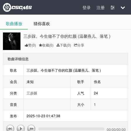
登录
注册
歌曲播放
猜你喜欢
三步踩。今生做不了你的红颜 (温馨燕儿、落笔 )
赞(
0
)
收藏(
0
)
下载(0)
分享
歌曲详细信息
歌名
三步踩。今生做不了你的红颜 (温馨燕儿、落笔 )
会员
未知
歌手
佚名
分类
三步踩
人气
24
音质
大小
1
发布
2025-10-23 01:47:38
00:00
/
00:00