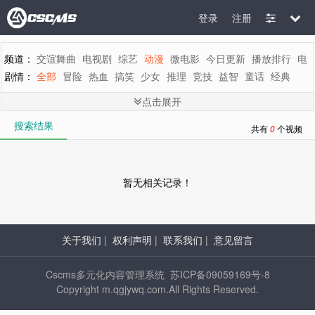
登录
注册
频道：
交谊舞曲
电视剧
综艺
动漫
微电影
今日更新
播放排行
电
剧情：
全部
冒险
热血
搞笑
少女
推理
竞技
益智
童话
经典
地区：
全部
内地
香港
台湾
韩国
泰国
日本
美国
英国
新加坡
点击展开
年代：
全部
2015
2014
2013
2012
2011
2010
2009
2008
200
搜索结果
字母：
全部
A
B
C
D
E
F
G
H
I
J
K
L
M
N
O
P
Q
R
S
T
共有
0
个视频
暂无相关记录！
关于我们
|
权利声明
|
联系我们
|
意见留言
Cscms多元化内容管理系统 苏ICP备09059169号-8
Copyright m.qgjywq.com.All Rights Reserved.