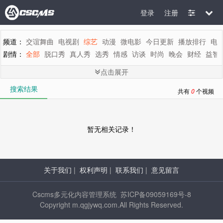
登录
注册
频道：
交谊舞曲
电视剧
综艺
动漫
微电影
今日更新
播放排行
电
剧情：
全部
脱口秀
真人秀
选秀
情感
访谈
时尚
晚会
财经
益智
地区：
全部
内地
香港
台湾
韩国
泰国
日本
美国
英国
新加坡
点击展开
年代：
全部
2015
2014
2013
2012
2011
2010
2009
2008
200
搜索结果
字母：
全部
A
B
C
D
E
F
G
H
I
J
K
L
M
共有
0
个视频
暂无相关记录！
关于我们
|
权利声明
|
联系我们
|
意见留言
Cscms多元化内容管理系统 苏ICP备09059169号-8
Copyright m.qgjywq.com.All Rights Reserved.