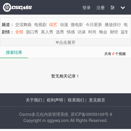
登录
注册
频道：
交谊舞曲
电视剧
综艺
动漫
微电影
今日更新
播放排行
电
剧情：
全部
脱口秀
真人秀
选秀
情感
访谈
时尚
晚会
财经
益智
地区：
全部
内地
香港
台湾
韩国
泰国
日本
美国
英国
新加坡
点击展开
年代：
全部
2015
2014
2013
2012
2011
2010
2009
2008
200
搜索结果
字母：
全部
A
B
C
D
E
F
G
H
I
J
K
L
M
共有
0
个视频
暂无相关记录！
关于我们
|
权利声明
|
联系我们
|
意见留言
Cscms多元化内容管理系统 苏ICP备09059169号-8
Copyright m.qgjywq.com.All Rights Reserved.