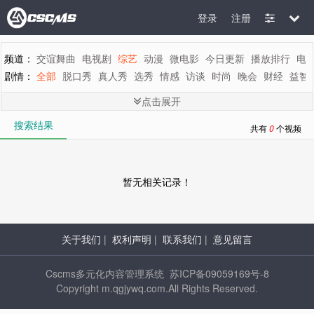
登录
注册
频道：
交谊舞曲
电视剧
综艺
动漫
微电影
今日更新
播放排行
电
剧情：
全部
脱口秀
真人秀
选秀
情感
访谈
时尚
晚会
财经
益智
地区：
全部
内地
香港
台湾
韩国
泰国
日本
美国
英国
新加坡
点击展开
年代：
全部
2015
2014
2013
2012
2011
2010
2009
2008
200
搜索结果
字母：
全部
A
B
C
D
E
F
G
H
I
J
K
L
M
共有
0
个视频
暂无相关记录！
关于我们
|
权利声明
|
联系我们
|
意见留言
Cscms多元化内容管理系统 苏ICP备09059169号-8
Copyright m.qgjywq.com.All Rights Reserved.